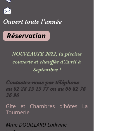
Ouvert toute l'année
Réservation
NOUVEAUTE 2022, la piscine
couverte et chauffée d'Avril à
!
Septembre
Contactez-nous par téléphone
au
02 28 15 13 77
ou au
06 82 76
36 96
Gîte et Chambres d'hôtes La
Tournerie
Mme DOUILLARD Ludivine​