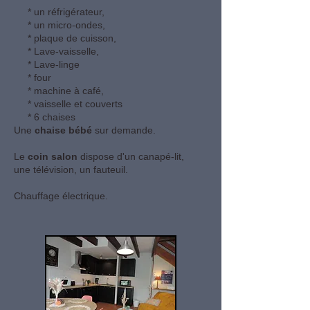
* un réfrigérateur,
* un micro-ondes,
* plaque de cuisson,
* Lave-vaisselle,
* Lave-linge
* four
* machine à café,
* vaisselle et couverts
* 6 chaises
Une
chaise bébé
sur demande.
Le
coin
salon
dispose d'un canapé-lit,
une télévision, un fauteuil.
Chauffage électrique.