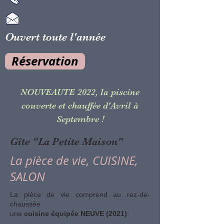
Ouvert toute l'année
Réservation
NOUVEAUTE 2022, la piscine
couverte et chauffée d'Avril à
!
Septembre
Gîte "La Petite Maison"
La pièce de vie, CUISINE,
SALON
La pièce de vie comprend au rez-de-
chaussée
une
cuisine équipée NEUVE (2021)
: